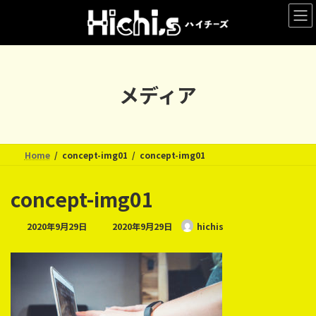
コ
ナ
ン
ビ
テ
ゲ
ン
ー
ツ
シ
へ
ョ
メディア
ス
ン
キ
に
ッ
移
プ
動
Home
concept-img01
concept-img01
concept-img01
最
2020年9月29日
2020年9月29日
hichis
終
更
新
日
時
: