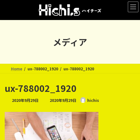
コ
ナ
ン
ビ
テ
ゲ
ン
ー
ツ
シ
へ
ョ
メディア
ス
ン
キ
に
ッ
移
プ
動
Home
ux-788002_1920
ux-788002_1920
ux-788002_1920
最
2020年9月29日
2020年9月29日
hichis
終
更
新
日
時
: