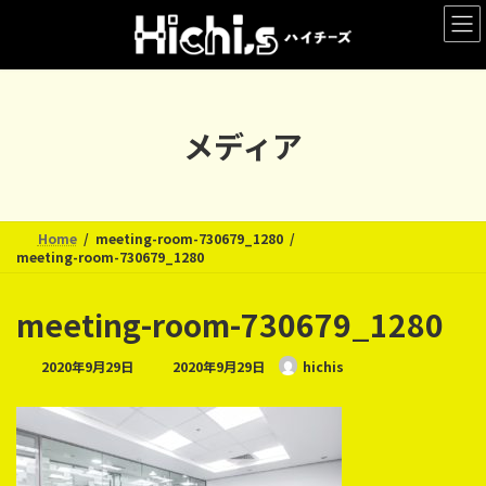
コ
ナ
ン
ビ
テ
ゲ
ン
ー
ツ
シ
へ
ョ
メディア
ス
ン
キ
に
ッ
移
プ
動
Home
meeting-room-730679_1280
meeting-room-730679_1280
meeting-room-730679_1280
最
2020年9月29日
2020年9月29日
hichis
終
更
新
日
時
: