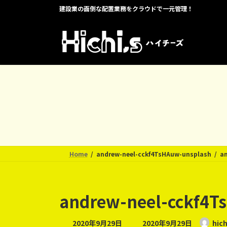
コ
ナ
建設業の面倒な配置業務をクラウドで一元管理！
ン
ビ
テ
ゲ
ン
ー
ツ
シ
へ
ョ
ス
ン
キ
に
ッ
移
プ
動
Home
andrew-neel-cckf4TsHAuw-unsplash
an
andrew-neel-cckf4T
最
2020年9月29日
2020年9月29日
hich