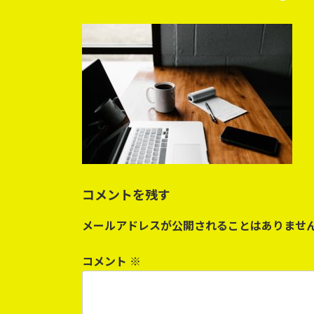
終
更
新
日
時
:
コメントを残す
メールアドレスが公開されることはありませ
コメント
※