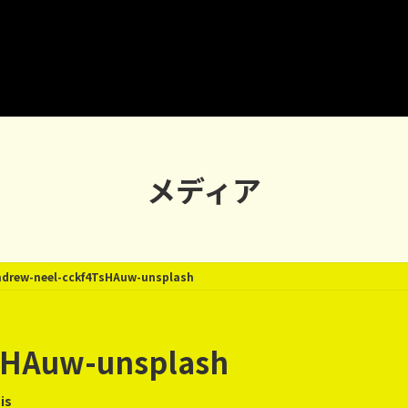
メディア
drew-neel-cckf4TsHAuw-unsplash
sHAuw-unsplash
is